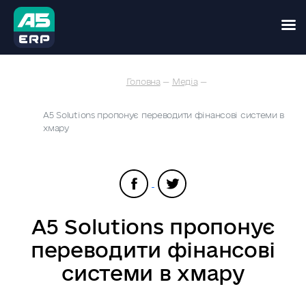
Skip
Головна
—
Медіа
—
to
content
А5 Solutions пропонує переводити фінансові системи в
хмару
А5 Solutions пропонує
переводити фінансові
системи в хмару