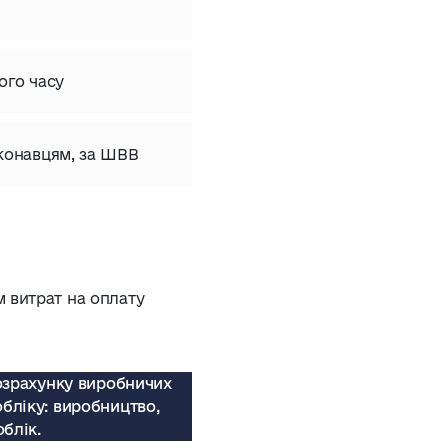
ого часу
иконавцям, за ШВВ
м витрат на оплату
озрахунку виробничих
бліку: виробництво,
облік.