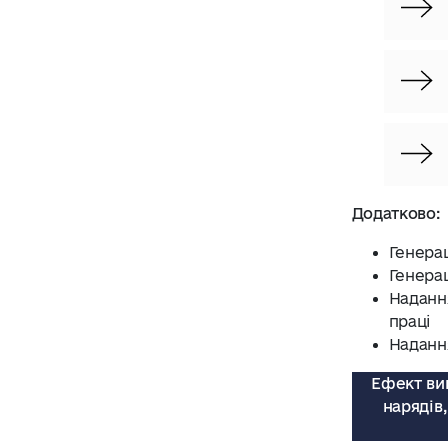
Додатково:
Генера
Генерац
Надання
праці
Наданн
Ефект ви
нарядів