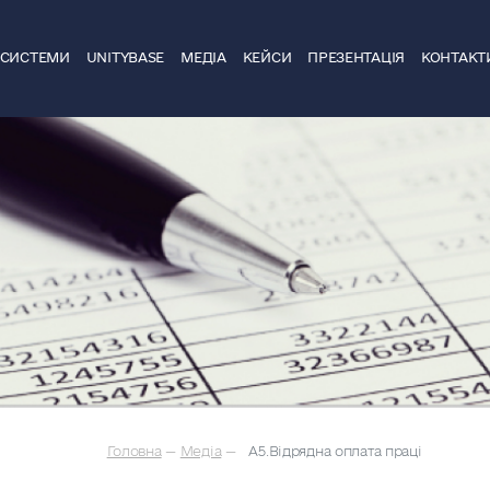
ДСИСТЕМИ
UNITYBASE
МЕДІА
КЕЙСИ
ПРЕЗЕНТАЦІЯ
КОНТАКТ
Головна
—
Медіа
—
А5.Відрядна оплата праці