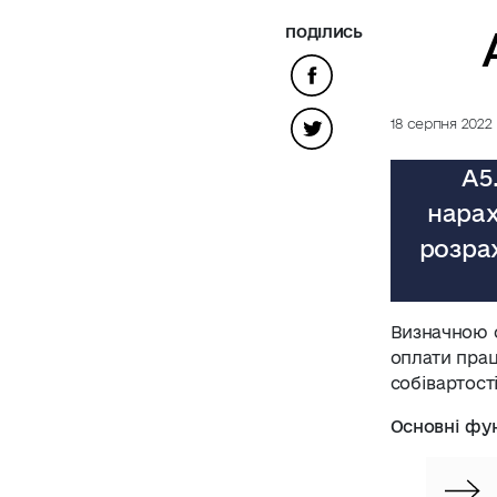
ПОДІЛИСЬ
18 серпня 2022
А5
нарах
розра
Визначною о
оплати прац
собівартост
Основні фун