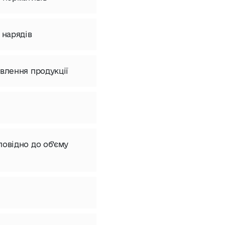
 нарядів
влення продукції
овідно до об’єму