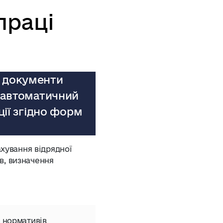
праці
і документи
 автоматичний
ії згідно форм
хування відрядної
ів, визначення
 нормативів