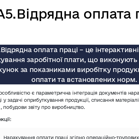
А5.Відрядна оплата 
.Відрядна оплата праці – це інтерактивн
ування заробітної плати, що виконують
хунок за показниками виробітку продукц
оплати та встановлених норм.
собливістю є параметрична інтеграція документів нара
і у задачі оприбуткування продукції, списання матеріал
і, побудови звіту про виробництво.
кції:
Нарахування оплати праці згідно операційно-трудових