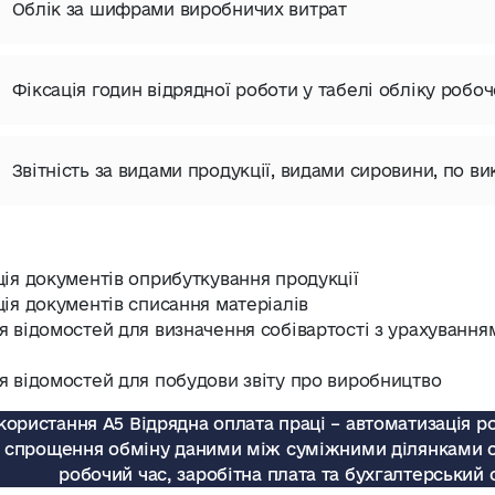
Облік за шифрами виробничих витрат
Фіксація годин відрядної роботи у табелі обліку робоч
Звітність за видами продукції, видами сировини, по в
ція документів оприбуткування продукції
ія документів списання матеріалів
 відомостей для визначення собівартості з урахування
я відомостей для побудови звіту про виробництво
користання А5 Відрядна оплата праці – автоматизація р
, спрощення обміну даними між суміжними ділянками о
робочий час, заробітна плата та бухгалтерський 