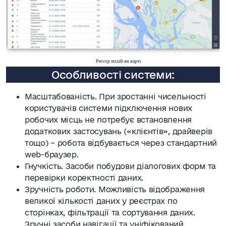
Особливості системи:
Масштабованість. При зростанні чисельності
користувачів системи підключення нових
робочих місць не потребує встановлення
додаткових застосувань («клієнтів», драйверів
тощо) – робота відбувається через стандартний
web-браузер.
Гнучкість. Засоби побудови діалогових форм та
перевірки коректності даних.
Зручність роботи. Можливість відображення
великої кількості даних у реєстрах по
сторінках, фільтрації та сортування даних.
Зручні засоби навігації та уніфікований