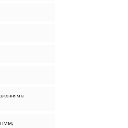
раженням в
 ПММ;