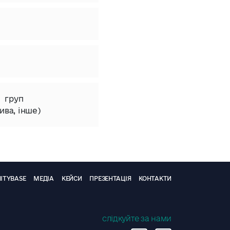
і груп
ива, інше)
ITYBASE
МЕДІА
КЕЙСИ
ПРЕЗЕНТАЦІЯ
КОНТАКТИ
слідкуйте за нами