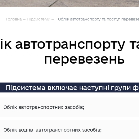
Головна
—
Підсистеми
—
Облік автотранспорту та послуг перевез
ік автотранспорту т
перевезень
Підсистема включає наступні групи ф
Облік автотранспортних засобів;
Облік водіїв автотранспортних засобів;