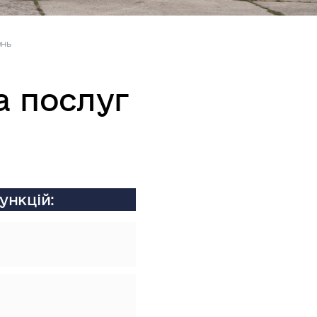
ень
а послуг
ункцій
: