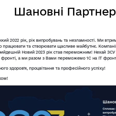
Шановні Партнер
кий 2022 рік, рік випробувань та незламності. Ми втри
 працювати та створювати щасливе майбутнє. Компан
рийдешній Новий 2023 рік став переможним! Нехай ЗСУ
 фронті, а ми разом з Вами переможемо 1С на ІТ фронт
ого здоров’я, процвітання та професійного успіху!
ком!