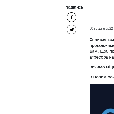
ПОДІЛИСЬ
30 грудня 2022
Спливає важ
продовжимо
Вам, щоб п
агресора на
Зичимо міцн
З Новим ро