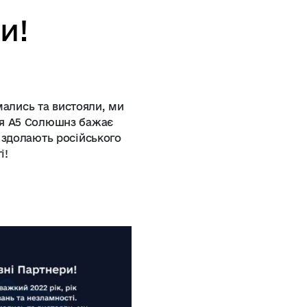
и!
мались та вистояли, ми
ія А5 Солюшнз бажає
 здолають російського
і!