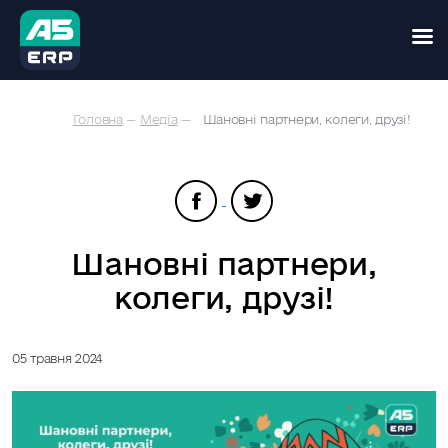
Skip
Головна
—
Медіа
—
Шановні партнери, колеги, друзі!
to
content
Шановні партнери,
колеги, друзі!
05 травня 2024