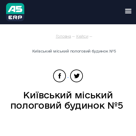
Skip
Головна
—
Кейси
—
to
content
Київський міський пологовий будинок №5
Київський міський
пологовий будинок №5