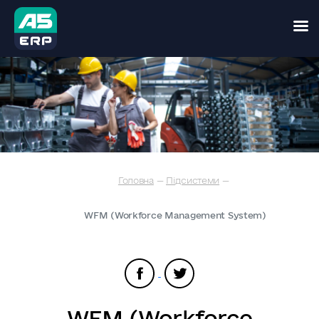
Skip
to
content
Головна
—
Підсистеми
—
WFM (Workforce Management System)
WFM (Workforce